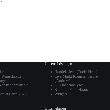
dt
Unsere Lösungen
kel
Handelsideen (Trade Ideen)
r Wunschaktie
Live Markt Kommentierung
ngen
„Andrew“
konstant profitable
KI Finanzanalysen
KI in der Finanzbranche
otvergleich 2025
Widgets
Unternehmen