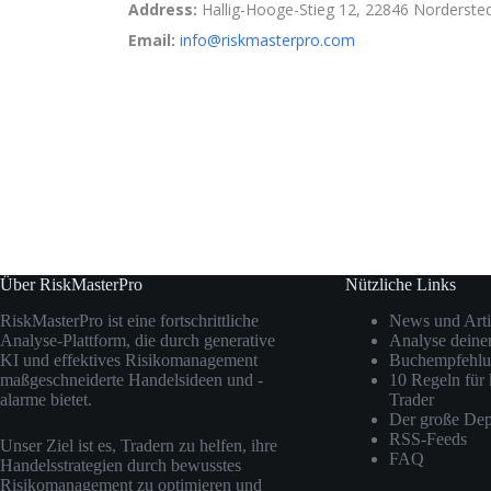
Address:
Hallig-Hooge-Stieg 12, 22846 Norderste
Email:
info@riskmasterpro.com
Über RiskMasterPro
Nützliche Links
RiskMasterPro ist eine fortschrittliche
News und Arti
Analyse-Plattform, die durch generative
Analyse deine
KI und effektives Risikomanagement
Buchempfehlu
maßgeschneiderte Handelsideen und -
10 Regeln für 
alarme bietet.
Trader
Der große Dep
RSS-Feeds
Unser Ziel ist es, Tradern zu helfen, ihre
FAQ
Handelsstrategien durch bewusstes
Risikomanagement zu optimieren und