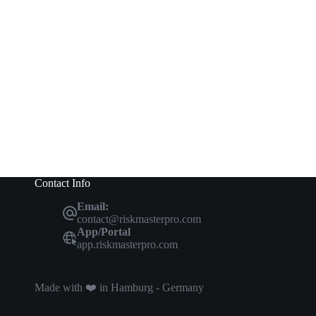
Contact Info
Email:
contact@riskmasterpro.com
App/Portal
app.riskmasterpro.com
Made with ❤️ in Hamburg - Germany