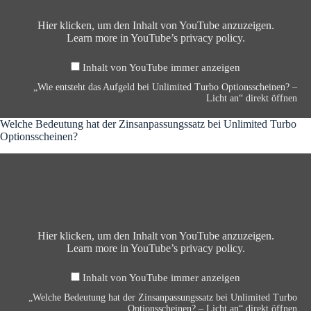
e
i
s
n
n
b
m
s
?
t
Hier klicken, um den Inhalt von YouTube anzuzeigen.
e
i
c
–
s
Learn more in
YouTube’s privacy policy
.
l
t
h
L
t
b
e
e
i
e
e
d
i
Inhalt von YouTube immer anzeigen
c
h
i
T
n
h
t
„Wie entsteht das Aufgeld bei Unlimited Turbo Optionsscheinen? –
U
u
e
t
d
Licht an“ direkt öffnen
n
r
n
a
a
l
b
?
n
s
Welche Bedeutung hat der Zinsanpassungssatz bei Unlimited Turbo
i
o
–
“
A
Optionsscheinen?
m
O
L
v
u
i
p
i
o
„
f
t
t
c
n
W
g
e
i
h
Y
e
e
d
o
t
o
l
l
T
n
a
u
c
d
u
s
n
T
h
b
r
s
“
u
e
Hier klicken, um den Inhalt von YouTube anzuzeigen.
e
b
c
v
b
B
Learn more in
YouTube’s privacy policy
.
i
o
h
o
e
e
U
O
e
n
a
d
n
p
i
Inhalt von YouTube immer anzeigen
Y
n
e
l
t
n
o
z
u
„Welche Bedeutung hat der Zinsanpassungssatz bei Unlimited Turbo
i
i
e
u
e
t
Optionsscheinen? – Licht an“ direkt öffnen
m