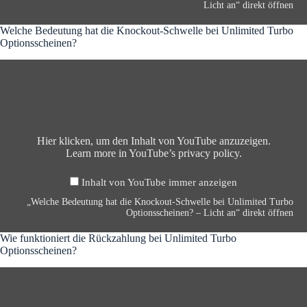
b
z
Licht an“ direkt öffnen
o
u
O
g
Welche Bedeutung hat die Knockout-Schwelle bei Unlimited Turbo
p
s
Optionsscheinen?
t
v
„
i
e
W
o
r
e
n
h
l
s
ä
c
s
l
h
c
t
e
h
Hier klicken, um den Inhalt von YouTube anzuzeigen.
n
B
e
Learn more in
YouTube’s privacy policy
.
i
e
i
s
d
n
b
Inhalt von YouTube immer anzeigen
e
e
e
u
?
„Welche Bedeutung hat die Knockout-Schwelle bei Unlimited Turbo
i
t
–
Optionsscheinen? – Licht an“ direkt öffnen
U
u
L
n
n
i
Wie funktioniert die Rückzahlung bei Unlimited Turbo
l
g
c
Optionsscheinen?
i
h
h
m
„
a
A
i
W
t
n
t
i
d
“
e