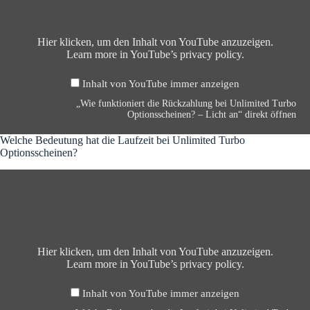
e
i
v
d
f
e
o
T
u
K
n
u
n
Hier klicken, um den Inhalt von YouTube anzuzeigen.
n
Y
r
k
Learn more in
YouTube’s privacy policy
.
o
o
b
t
c
u
o
i
k
T
O
Inhalt von YouTube immer anzeigen
o
o
u
p
n
„Wie funktioniert die Rückzahlung bei Unlimited Turbo
u
b
t
i
Optionsscheinen? – Licht an“ direkt öffnen
t
e
i
e
-
a
o
r
Welche Bedeutung hat die Laufzeit bei Unlimited Turbo
S
n
n
t
Optionsscheinen?
c
z
s
d
h
e
s
„
i
w
i
c
W
e
e
g
h
e
R
l
e
e
l
ü
l
n
i
c
c
e
n
h
k
b
e
e
Hier klicken, um den Inhalt von YouTube anzuzeigen.
z
e
n
B
Learn more in
YouTube’s privacy policy
.
a
i
?
e
h
U
–
d
l
n
L
Inhalt von YouTube immer anzeigen
e
u
l
i