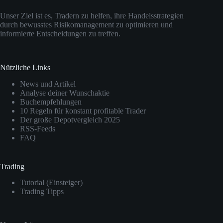
?
o
i
i
t
–
u
g
Unser Ziel ist es, Tradern zu helfen, ihre Handelsstrategien
m
z
L
T
e
durch bewusstes Risikomanagement zu optimieren und
i
b
i
u
n
informierte Entscheidungen zu treffen.
t
e
c
b
e
i
h
e
d
U
t
a
T
n
a
n
Nützliche Links
u
l
n
z
r
i
“
e
News und Artikel
b
m
v
i
Analyse deiner Wunschaktie
o
i
o
g
Buchempfehlungen
O
t
n
e
10 Regeln für konstant profitable Trader
p
e
Y
n
Der große Depotvergleich 2025
t
d
o
RSS-Feeds
i
T
u
FAQ
o
u
T
n
r
u
s
b
b
Trading
s
o
e
c
O
a
Tutorial (Einsteiger)
h
p
n
Trading Tipps
e
t
z
i
i
e
n
o
i
e