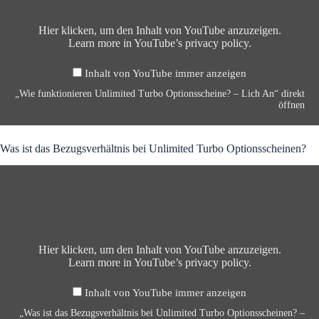
f
u
n
Hier klicken, um den Inhalt von YouTube anzuzeigen.
k
Learn more in
YouTube’s privacy policy
.
t
i
Inhalt von YouTube immer anzeigen
o
n
„Wie funktionieren Unlimited Turbo Optionsscheine? – Lich An“ direkt
i
öffnen
e
r
e
Was ist das Bezugsverhältnis bei Unlimited Turbo Optionsscheinen?
n
U
„
n
W
l
a
i
s
m
i
i
s
t
t
Hier klicken, um den Inhalt von YouTube anzuzeigen.
e
d
Learn more in
YouTube’s privacy policy
.
d
a
T
s
Inhalt von YouTube immer anzeigen
u
B
r
e
„Was ist das Bezugsverhältnis bei Unlimited Turbo Optionsscheinen? –