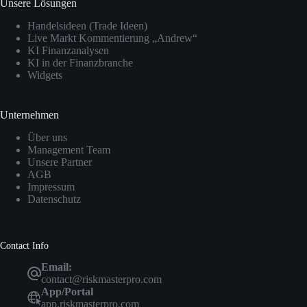
n
g
Unsere Lösungen
n
s
e
?
s
Handelsideen (Trade Ideen)
n
–
c
Live Markt Kommentierung „Andrew“
L
h
KI Finanzanalysen
i
e
KI in der Finanzbranche
c
i
Widgets
h
n
t
e
a
n
Unternehmen
n
?
“
–
Über uns
v
L
Management Team
o
i
Unsere Partner
n
c
AGB
Y
h
Impressum
o
t
Datenschutz
u
a
T
n
u
“
b
Contact Info
v
e
o
Email:
a
n
contact@riskmasterpro.com
n
Y
App/Portal
z
o
app.riskmasterpro.com
e