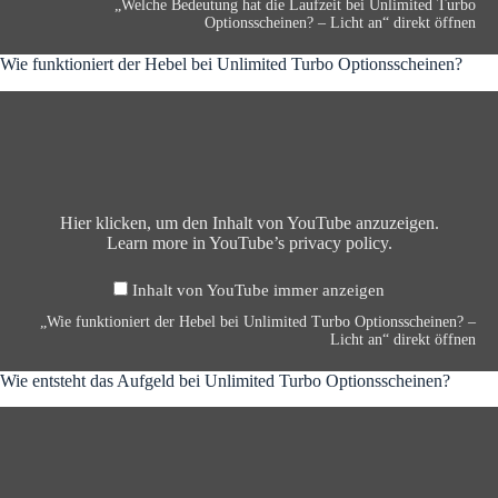
u
„Welche Bedeutung hat die Laufzeit bei Unlimited Turbo
n
i
c
t
Optionsscheinen? – Licht an“ direkt öffnen
g
m
h
u
b
i
t
n
Wie funktioniert der Hebel bei Unlimited Turbo Optionsscheinen?
e
t
a
g
i
e
n
„
h
U
d
“
W
a
n
T
v
i
t
l
u
o
e
d
i
r
n
f
i
m
b
Y
u
e
i
o
o
n
Hier klicken, um den Inhalt von YouTube anzuzeigen.
L
t
O
u
k
Learn more in
YouTube’s privacy policy
.
a
e
p
T
t
u
d
t
u
i
f
T
i
Inhalt von YouTube immer anzeigen
b
o
z
u
o
e
n
„Wie funktioniert der Hebel bei Unlimited Turbo Optionsscheinen? –
e
r
n
a
i
Licht an“ direkt öffnen
i
b
s
n
e
t
o
s
z
r
Wie entsteht das Aufgeld bei Unlimited Turbo Optionsscheinen?
b
O
c
e
t
e
p
h
i
„
d
i
t
e
g
W
e
U
i
i
e
i
r
n
o
n
n
e
H
l
n
e
e