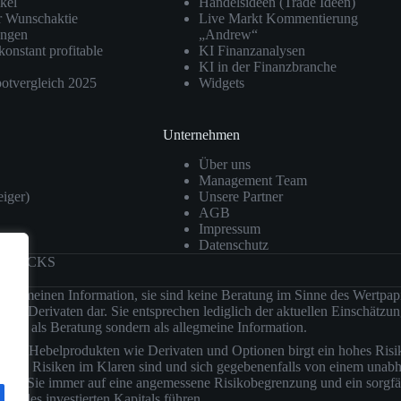
kel
Handelsideen (Trade Ideen)
r Wunschaktie
Live Markt Kommentierung
ngen
„Andrew“
konstant profitable
KI Finanzanalysen
KI in der Finanzbranche
otvergleich 2025
Widgets
Unternehmen
Über uns
Management Team
eiger)
Unsere Partner
AGB
Impressum
Datenschutz
 STOCKS
 allgemeinen Information, sie sind keine Beratung im Sinne des Wertpa
der Derivaten dar. Sie entsprechen lediglich der aktuellen Einschätz
nicht als Beratung sondern als allegmeine Information.
 von Hebelprodukten wie Derivaten und Optionen birgt ein hohes Risik
d deren Risiken im Klaren sind und sich gegebenenfalls von einem unab
d achten Sie immer auf eine angemessene Risikobegrenzung und ein sor
st des investierten Kapitals führen.