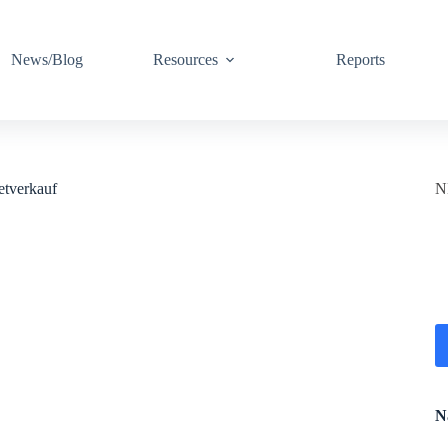
News/Blog
Resources
Reports
etverkauf
N
N