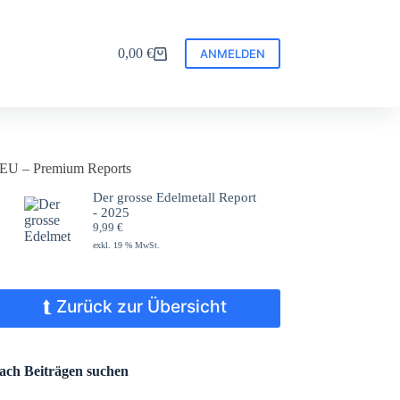
0,00
€
ANMELDEN
Warenkorb
EU – Premium Reports
Der grosse Edelmetall Report
- 2025
9,99
€
exkl. 19 % MwSt.
⮬ Zurück zur Übersicht
ach Beiträgen suchen