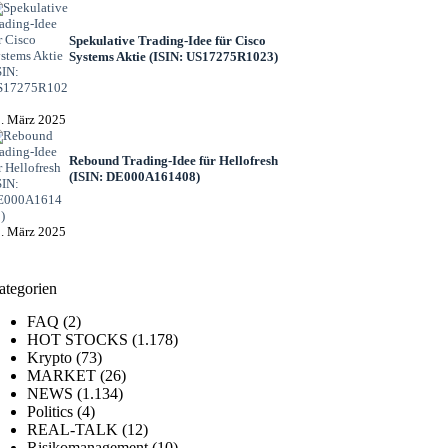
Spekulative Trading-Idee für Cisco
Systems Aktie (ISIN: US17275R1023)
. März 2025
Rebound Trading-Idee für Hellofresh
(ISIN: DE000A161408)
. März 2025
ategorien
FAQ
(2)
HOT STOCKS
(1.178)
Krypto
(73)
MARKET
(26)
NEWS
(1.134)
Politics
(4)
REAL-TALK
(12)
Risikomanagement
(10)