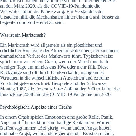
Finanzkrisen haben die Märkte erschüttert. Oder denken Sie
an den März 2020, als die COVID-19-Pandemie die
Weltwirtschaft in die Knie zwang. Ein Verständnis der
Ursachen hilft, die Mechanismen hinter einem Crash besser zu
begreifen und vorbereitet zu sein.
Was ist ein Marktcrash?
Ein Marktcrash wird allgemein als ein plötzlicher und
erheblicher Rückgang der Aktienkurse definiert, der zu einem
dramatischen Verlust des Marktwerts führt. Typischerweise
spricht man von einem Crash, wenn der Markt innerhalb
weniger Tage um mindestens 10% oder mehr fällt. Diese
Rückgänge sind oft durch Panikverkäufe, mangelndes
Vertrauen in die wirtschaftlichen Aussichten und extreme
Volatilität gekennzeichnet. Beispiele sind der Schwarze
Montag 1987, die Dotcom-Blase Anfang der 2000er Jahre, die
Finanzkrise 2008 und die COVID-19-Pandemie um 2020.
Psychologische Aspekte eines Crashs
In einem Crash spielen Emotionen eine große Rolle. Panik,
Angst und Überreaktion sind häufige Reaktionen. Warren
Buffett sagt immer: „Sei gierig, wenn andere Angst haben,
und habe Angst, wenn andere gierig sind.“ Es ist essenziell,