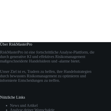
Über RiskMasterPro
RiskMasterPro ist eine fortschrittliche Analyse-Plattform, die
durch generative KI und effektives Risikomanagement
maßgeschneiderte Handelsideen und -alarme bietet.
Unser Ziel ist es, Tradern zu helfen, ihre Handelsstrategien
durch bewusstes Risikomanagement zu optimieren und
informierte Entscheidungen zu treffen.
Nützliche Links
News und Artikel
Analyse deiner Wunschaktie