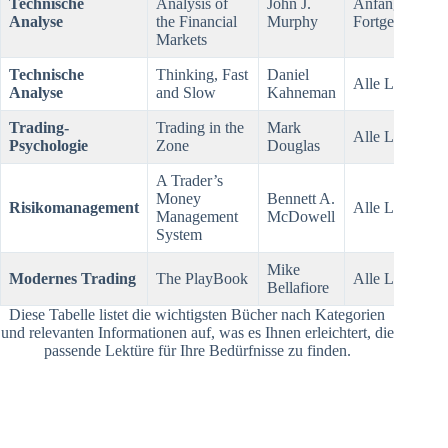
Technische
Analysis of
John J.
Anfänger bis
Analyse
the Financial
Murphy
Fortgeschritten
Markets
Technische
Thinking, Fast
Daniel
Alle Levels
Analyse
and Slow
Kahneman
Trading-
Trading in the
Mark
Alle Levels
Psychologie
Zone
Douglas
A Trader’s
Money
Bennett A.
Risikomanagement
Alle Levels
Management
McDowell
System
Mike
Modernes Trading
The PlayBook
Alle Levels
Bellafiore
Diese Tabelle listet die wichtigsten Bücher nach Kategorien
und relevanten Informationen auf, was es Ihnen erleichtert, die
passende Lektüre für Ihre Bedürfnisse zu finden.