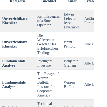
Kategorie
Buchtitel
Autor
Erfahrungslev
Edwin
Reminiscences
Unverzichtbare
Lefèvre –
Anfänger bis
of a Stock
Klassiker
Jesse
Fortgeschritten
Operator
Livermore
Die
Weltweiten
Unverzichtbare
Brent
Gesetze Des
Alle Levels
Klassiker
Penfold
Erfolgreichen
Tradings
Fundamentale
Intelligent
Benjamin
Alle Levels
Analyse
Investing
Graham
The Essays of
Warren
Fundamentale
Buffett:
Warren
Alle Levels
Analyse
Lessons for
Buffett
Corporate
America
Technical