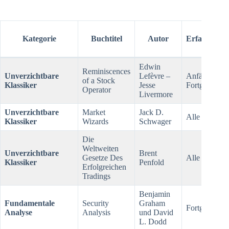
Kategorie
Buchtitel
Autor
Erfahrungsl
Edwin
Reminiscences
Unverzichtbare
Lefèvre –
Anfänger bis
of a Stock
Klassiker
Jesse
Fortgeschritt
Operator
Livermore
Unverzichtbare
Market
Jack D.
Alle Levels
Klassiker
Wizards
Schwager
Die
Weltweiten
Unverzichtbare
Brent
Gesetze Des
Alle Levels
Klassiker
Penfold
Erfolgreichen
Tradings
Benjamin
Fundamentale
Security
Graham
Fortgeschritt
Analyse
Analysis
und David
L. Dodd