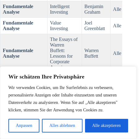
Fundamentale
Intelligent
Benjamin
Alle Levels
Analyse
Investing
Graham
Fundamentale
Value
Joel
Alle Levels
Analyse
Investing
Greenblatt
The Essays of
Warren
Fundamentale
Buffett:
Warren
Alle Levels
Analyse
Lessons for
Buffett
Corporate
America
Wir schätzen Ihre Privatsphäre
The Snowball:
Warren Buffett
Fundamentale
Alice
Wir verwenden Cookies, um Ihr Surferlebnis zu verbessern,
and the
Alle Levels
Analyse
Schroeder
Business of
personalisierte Anzeigen oder Inhalte einzusetzen und unseren
Life
Datenverkehr zu analysieren. Wenn Sie auf „Alle akzeptieren"
klicken, stimmen Sie der Anwendung von Cookies zu.
Common
Fundamentale
Stocks and
Philip A.
Fortgeschritt
Analyse
Uncommon
Fisher
Anpassen
Alles ablehnen
Alle akzeptieren
Profits
Technical