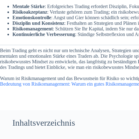
Mentale Stärke
: Erfolgreiches Trading erfordert Disziplin, Fok
Risikoakzeptanz
: Verluste gehören zum Trading; ein risikobewu
Emotionskontrolle
: Angst und Gier können schädlich sein; erfo
Disziplin und Konsistenz
: Festhalten an Strategien und Plänen 
Risikomanagement
: Schützen Sie Ihr Kapital, indem Sie nur das
Kontinuierliche Verbesserung
: Ständige Selbstreflexion und A
Beim Trading geht es nicht nur um technische Analysen, Strategien und
mentalen und emotionalen Stärke eines Traders ab. Die Psychologie spi
risikobewusstes Mindset zu entwickeln, das langfristig zu beständigen E
des Tradings und bietet Einblicke, wie man ein risikobewusstes Minds
Warum ist Risikmanagement und das Bewusstsein für Risiko so wichtig f
Bedeutung von Risikomanagement: Warum ein gutes Risikomanagement 
Inhaltsverzeichnis