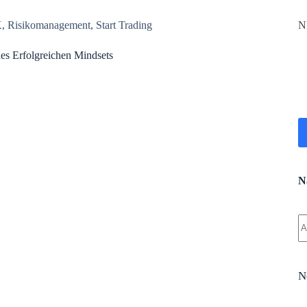
K
,
Risikomanagement
,
Start Trading
N
es Erfolgreichen Mindsets
N
K
Er
N