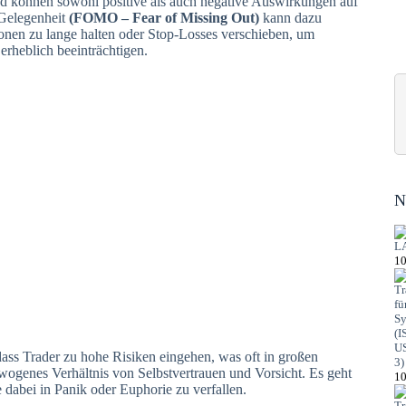
nd können sowohl positive als auch negative Auswirkungen auf
Gelegenheit
(FOMO – Fear of Missing Out)
kann dazu
tionen zu lange halten oder Stop-Losses verschieben, um
erheblich beeinträchtigen.
N
10
ass Trader zu hohe Risiken eingehen, was oft in großen
ewogenes Verhältnis von Selbstvertrauen und Vorsicht. Es geht
10
 dabei in Panik oder Euphorie zu verfallen.