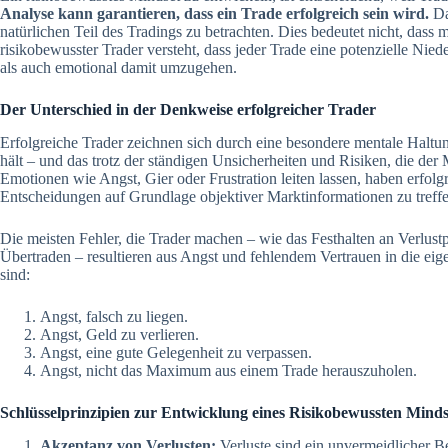
Analyse kann garantieren, dass ein Trade erfolgreich sein wird.
Dah
natürlichen Teil des Tradings zu betrachten. Dies bedeutet nicht, dass m
risikobewusster Trader versteht, dass jeder Trade eine potenzielle Niede
als auch emotional damit umzugehen.
Der Unterschied in der Denkweise erfolgreicher Trader
Erfolgreiche Trader zeichnen sich durch eine besondere mentale Haltung a
hält – und das trotz der ständigen Unsicherheiten und Risiken, die der 
Emotionen wie Angst, Gier oder Frustration leiten lassen, haben erfolg
Entscheidungen auf Grundlage objektiver Marktinformationen zu treffe
Die meisten Fehler, die Trader machen – wie das Festhalten an Verlust
Übertraden – resultieren aus Angst und fehlendem Vertrauen in die eig
sind:
Angst, falsch zu liegen.
Angst, Geld zu verlieren.
Angst, eine gute Gelegenheit zu verpassen.
Angst, nicht das Maximum aus einem Trade herauszuholen.
Schlüsselprinzipien zur Entwicklung eines Risikobewussten Minds
Akzeptanz von Verlusten:
Verluste sind ein unvermeidlicher Be