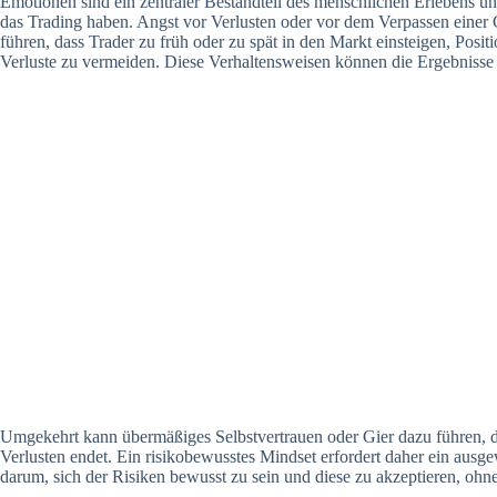
Emotionen sind ein zentraler Bestandteil des menschlichen Erlebens u
das Trading haben. Angst vor Verlusten oder vor dem Verpassen einer 
führen, dass Trader zu früh oder zu spät in den Markt einsteigen, Posi
Verluste zu vermeiden. Diese Verhaltensweisen können die Ergebnisse 
Umgekehrt kann übermäßiges Selbstvertrauen oder Gier dazu führen, d
Verlusten endet. Ein risikobewusstes Mindset erfordert daher ein ausg
darum, sich der Risiken bewusst zu sein und diese zu akzeptieren, ohne