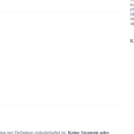
10
K
ng per Definition risikobehaftet ist.
Keine Strategie oder