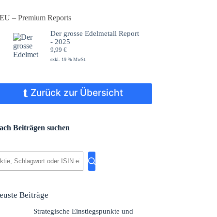
EU – Premium Reports
Der grosse Edelmetall Report
- 2025
9,99
€
exkl. 19 % MwSt.
⮬ Zurück zur Übersicht
ach Beiträgen suchen
eine
gebnisse
euste Beiträge
Strategische Einstiegspunkte und