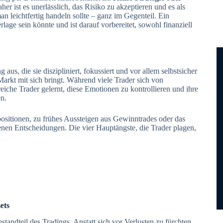
er ist es unerlässlich, das Risiko zu akzeptieren und es als
an leichtfertig handeln sollte – ganz im Gegenteil. Ein
rlage sein könnte und ist darauf vorbereitet, sowohl finanziell
us, die sie diszipliniert, fokussiert und vor allem selbstsicher
Markt mit sich bringt. Während viele Trader sich von
reiche Trader gelernt, diese Emotionen zu kontrollieren und ihre
n.
positionen, zu frühes Aussteigen aus Gewinntrades oder das
enen Entscheidungen. Die vier Hauptängste, die Trader plagen,
ets
standteil des Tradings. Anstatt sich vor Verlusten zu fürchten