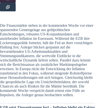
Die Finanzmärkte stehen in der kommenden Woche vor einer
spannenden Gemengelage aus geldpolitischen
Entscheidungen, robusten US-Konjunkturdaten und
anziehender Inflation im Euroraum. Während die EZB ihre
Lockerungspolitik fortsetzt, hält die Fed an ihrer vorsichtigen
Haltung fest. Anleger blicken gespannt auf die
bevorstehenden US-Arbeitsmarktzahlen und
Stimmungsindikatoren, die wertvolle Einblicke in die
wirtschaftliche Dynamik liefern sollen. Parallel dazu könnte
sich die Berichtssaison als zusätzlicher Marktimpulsgeber
erweisen. In Europa rückt die Entwicklung der Inflation
zunehmend in den Fokus, während steigende Rohstoffpreise
neue Herausforderungen mit sich bringen. Gleichzeitig bleibt
die geopolitische Lage ein Unsicherheitsfaktor, der sowohl
Chancen als auch Risiken für die Märkte bereithält. Die
kommende Woche verspricht damit erneut eine Fülle an
Impulsen, die Anleger genau beobachten sollten.
EZB setzt Zinssenkungen fort – Inflation bleibt ein Faktor