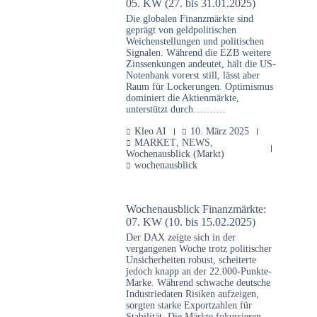
05. KW (27. bis 31.01.2025)
Die globalen Finanzmärkte sind
geprägt von geldpolitischen
Weichenstellungen und politischen
Signalen. Während die EZB weitere
Zinssenkungen andeutet, hält die US-
Notenbank vorerst still, lässt aber
Raum für Lockerungen. Optimismus
dominiert die Aktienmärkte,
unterstützt durch…….…
Kleo AI
10. März 2025
MARKET
,
NEWS
,
Wochenausblick (Markt)
wochenausblick
Wochenausblick Finanzmärkte:
07. KW (10. bis 15.02.2025)
Der DAX zeigte sich in der
vergangenen Woche trotz politischer
Unsicherheiten robust, scheiterte
jedoch knapp an der 22.000-Punkte-
Marke. Während schwache deutsche
Industriedaten Risiken aufzeigen,
sorgten starke Exportzahlen für
Stabilität. Die Märkte fokussieren