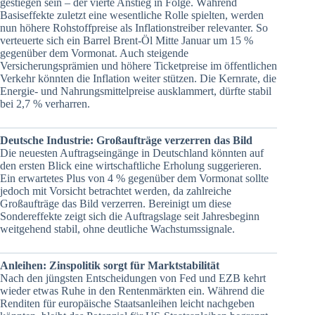
gestiegen sein – der vierte Anstieg in Folge. Während
Basiseffekte zuletzt eine wesentliche Rolle spielten, werden
nun höhere Rohstoffpreise als Inflationstreiber relevanter. So
verteuerte sich ein Barrel Brent-Öl Mitte Januar um 15 %
gegenüber dem Vormonat. Auch steigende
Versicherungsprämien und höhere Ticketpreise im öffentlichen
Verkehr könnten die Inflation weiter stützen. Die Kernrate, die
Energie- und Nahrungsmittelpreise ausklammert, dürfte stabil
bei 2,7 % verharren.
Deutsche Industrie: Großaufträge verzerren das Bild
Die neuesten Auftragseingänge in Deutschland könnten auf
den ersten Blick eine wirtschaftliche Erholung suggerieren.
Ein erwartetes Plus von 4 % gegenüber dem Vormonat sollte
jedoch mit Vorsicht betrachtet werden, da zahlreiche
Großaufträge das Bild verzerren. Bereinigt um diese
Sondereffekte zeigt sich die Auftragslage seit Jahresbeginn
weitgehend stabil, ohne deutliche Wachstumssignale.
Anleihen: Zinspolitik sorgt für Marktstabilität
Nach den jüngsten Entscheidungen von Fed und EZB kehrt
wieder etwas Ruhe in den Rentenmärkten ein. Während die
Renditen für europäische Staatsanleihen leicht nachgeben