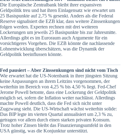
Die Europäische Zentralbank bleibt ihrer expansiven
Geldpolitik treu und hat ihren Einlagensatz wie erwartet um
25 Basispunkte auf 2,75 % gesenkt. Anders als die Federal
Reserve signalisiert die EZB klar, dass weitere Zinssenkungen
folgen werden. Experten rechnen mit drei weiteren
Lockerungen um jeweils 25 Basispunkte bis zur Jahresmitte.
Allerdings gibt es im Euroraum auch Argumente für ein
vorsichtigeres Vorgehen. Die EZB könnte die nachlassende
Lohnentwicklung überschätzen, was die Dynamik der
Geldpolitik beeinflussen könnte.
Fed pausiert – Aber Zinssenkungen sind nicht vom Tisch
Wie erwartet hat die US-Notenbank in ihrer jüngsten Sitzung
keine Anpassungen an ihrem Leitzins vorgenommen, der
weiterhin im Bereich von 4,25 % bis 4,50 % liegt. Fed-Chef
Jerome Powell betonte, dass eine Lockerung der Geldpolitik
möglich sei, sofern die Inflation weiter nachlässt. Allerdings
machte Powell deutlich, dass die Fed sich nicht unter
Zugzwang sieht. Die US-Wirtschaft wächst weiterhin solide:
Das BIP legte im vierten Quartal annualisiert um 2,3 % zu,
getragen vor allem durch einen starken privaten Konsum.
Trotz hoher Zinsen bleibt das Finanzierungsumfeld in den
USA günstig, was die Konjunktur unterstützt.