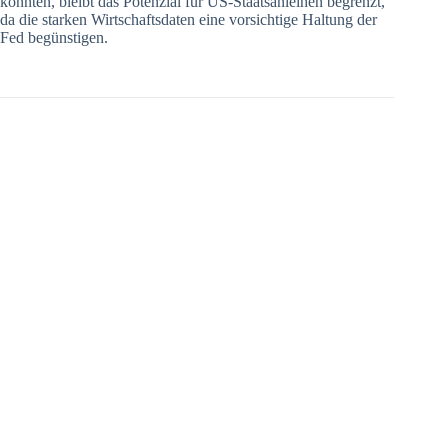
könnten, bleibt das Potenzial für US-Staatsanleihen begrenzt,
da die starken Wirtschaftsdaten eine vorsichtige Haltung der
Fed begünstigen.