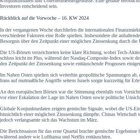
Konjunkturdaten und Unternehmensergebnisse. Eine genaue Beobachtu
Investoren entscheidend sein.
Rückblick auf die Vorwoche – 16. KW 2024
In der vergangenen Woche durchliefen die internationalen Finanzmärkte
verschiedene Faktoren eine Rolle spielten. Insbesondere die anhalt
Besorgnis über den Zeitpunkt einer möglichen Zinssenkung durch die 
Die US-Börsen verzeichneten keine klare Richtung, wobei Tech-Aktie
schloss leicht im Plus, während der Nasdaq-Composite-Index sowie de
den Zeitpunkt der Zinssenkung sowie enttäuschende Prognosen einiger
Im Nahen Osten spielten sich weiterhin geopolitische Spannungen ab, 
Irans auf mutmaßliche Angriffe seitens Israels sorgte kurzzeitig für Er
An den europäischen Börsen war die Stimmung ebenfalls von Vorsicht 
vor einer Eskalation der Lage im Nahen Osten sowie politische Unsiche
Globale Konjunkturdaten zeigten gemischte Signale, wobei die US-Ei
hinsichtlich einer möglichen Zinssenkung dämpfte. Chinas Wirtschaft 
jedoch verlangsamte sich das Wachstum im März.
Die Berichtssaison für das erste Quartal brachte gemischte Ergebnisse
während andere wie Lufthansa und Netflix enttäuschten.