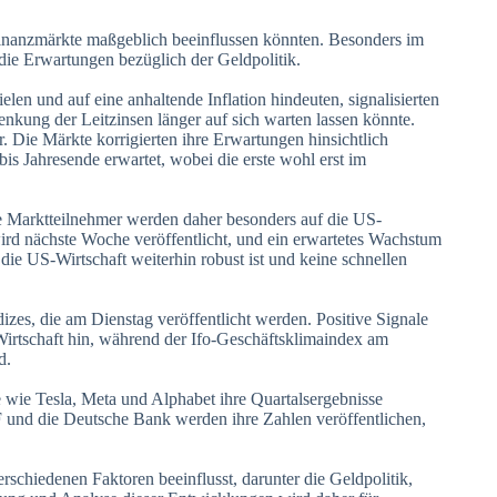
Finanzmärkte maßgeblich beeinflussen könnten. Besonders im
e Erwartungen bezüglich der Geldpolitik.
elen und auf eine anhaltende Inflation hindeuten, signalisierten
kung der Leitzinsen länger auf sich warten lassen könnte.
 Die Märkte korrigierten ihre Erwartungen hinsichtlich
 Jahresende erwartet, wobei die erste wohl erst im
ie Marktteilnehmer werden daher besonders auf die US-
rd nächste Woche veröffentlicht, und ein erwartetes Wachstum
die US-Wirtschaft weiterhin robust ist und keine schnellen
izes, die am Dienstag veröffentlicht werden. Positive Signale
Wirtschaft hin, während der Ifo-Geschäftsklimaindex am
d.
e wie Tesla, Meta und Alphabet ihre Quartalsergebnisse
nd die Deutsche Bank werden ihre Zahlen veröffentlichen,
schiedenen Faktoren beeinflusst, darunter die Geldpolitik,