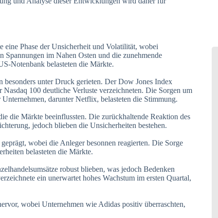
ng und Analyse dieser Entwicklungen wird daher für
 eine Phase der Unsicherheit und Volatilität, wobei
enden Spannungen im Nahen Osten und die zunehmende
US-Notenbank belasteten die Märkte.
n besonders unter Druck gerieten. Der Dow Jones Index
r Nasdaq 100 deutliche Verluste verzeichneten. Die Sorgen um
 Unternehmen, darunter Netflix, belasteten die Stimmung.
die die Märkte beeinflussten. Die zurückhaltende Reaktion des
leichterung, jedoch blieben die Unsicherheiten bestehen.
geprägt, wobei die Anleger besonnen reagierten. Die Sorge
rheiten belasteten die Märkte.
nzelhandelsumsätze robust blieben, was jedoch Bedenken
verzeichnete ein unerwartet hohes Wachstum im ersten Quartal,
 hervor, wobei Unternehmen wie Adidas positiv überraschten,