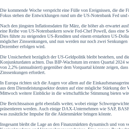
Die kommende Woche verspricht eine Fülle von Ereignissen, die die 
Fokus stehen die Entwicklungen rund um die US-Notenbank Fed und di
Nach den jüngsten Inflationsdaten für März, die höher als erwartet ausfi
eine Reihe von US-Notenbankern sowie Fed-Chef Powell, dass eine Sen
Dies führte zu steigenden US-Renditen und einem erstarkten US-Dollar.
möglicher Zinssenkungen, und nun werden nur noch zwei Senkungen bis
Dezember erfolgen wird.
Die Unsicherheit bezüglich der US-Geldpolitik bleibt bestehen, und d
Konjunkturdaten achten. Das BIP-Wachstum im ersten Quartal 2024 wi
von 2,2% (annualisiert) gegenüber dem Vorquartal könnte zeigen, dass 
Zinssenkungen erfordert.
In Europa richten sich die Augen vor allem auf die Einkaufsmanagerind
aus dem Dienstleistungssektor deuten auf eine mögliche Stärkung der 
Mittwoch weitere Einblicke in die wirtschaftliche Stimmung bieten wir
Die Berichtssaison geht ebenfalls weiter, wobei einige Schwergewicht
präsentieren werden. Auch einige DAX-Unternehmen wie SAP, BASF u
was zusätzliche Impulse für die Aktienmärkte bringen könnte.
Insgesamt bleibt die Lage an den Finanzmärkten dynamisch und von ver