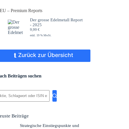
EU – Premium Reports
Der grosse Edelmetall Report
- 2025
9,99
€
exkl. 19 % MwSt.
⮬ Zurück zur Übersicht
ach Beiträgen suchen
eine
gebnisse
euste Beiträge
Strategische Einstiegspunkte und