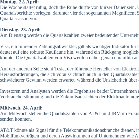
Montag, 22. April:
Die Woche startet ruhig, doch die Ruhe dürfte von kurzer Dauer sein
Quartalsberichte vorlegen, darunter vier der sogenannten Magnificent S
Quartalssaison vor.
Dienstag, 23. April:
Am Dienstag werden die Quartalszahlen zweier bedeutender Unternehm
Visa, ein führender Zahlungsabwickler, gilt als wichtiger Indikator f
deutet auf eine robuste Kauflaune hin, während ein Rückgang möglich
könnte. Die Quartalszahlen von Visa werden daher genau daraufhin ana
Auf der anderen Seite steht Tesla, der führende Hersteller von Elektr
Herausforderungen, die sich voraussichtlich auch in den Quartalszah
schwächerer Gewinn werden erwartet, während die Unsicherheit über 
Investoren und Analysten werden die Ergebnisse beider Unternehmen a
Verbraucherstimmung und die Zukunftsaussichten der Elektroautoindust
Mittwoch, 24. April:
Am Mittwoch stehen die Quartalszahlen von AT&T und IBM im Fokus, d
senden könnten.
AT&T könnte als Signal für die Telekommunikationsbranche dienen, i
Mobilfunkverträgen und deren Auswirkungen auf Unternehmen wie Ap