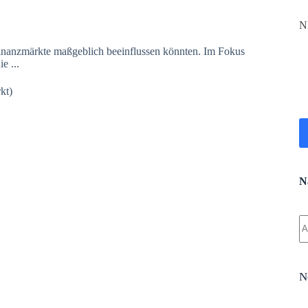
N
Finanzmärkte maßgeblich beeinflussen könnten. Im Fokus
e ...
kt)
N
K
Er
N