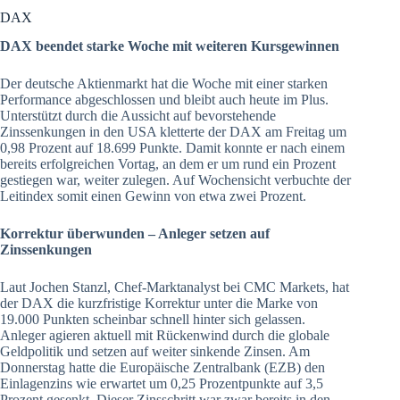
DAX
DAX beendet starke Woche mit weiteren Kursgewinnen
Der deutsche Aktienmarkt hat die Woche mit einer starken
Performance abgeschlossen und bleibt auch heute im Plus.
Unterstützt durch die Aussicht auf bevorstehende
Zinssenkungen in den USA kletterte der DAX am Freitag um
0,98 Prozent auf 18.699 Punkte. Damit konnte er nach einem
bereits erfolgreichen Vortag, an dem er um rund ein Prozent
gestiegen war, weiter zulegen. Auf Wochensicht verbuchte der
Leitindex somit einen Gewinn von etwa zwei Prozent.
Korrektur überwunden – Anleger setzen auf
Zinssenkungen
Laut Jochen Stanzl, Chef-Marktanalyst bei CMC Markets, hat
der DAX die kurzfristige Korrektur unter die Marke von
19.000 Punkten scheinbar schnell hinter sich gelassen.
Anleger agieren aktuell mit Rückenwind durch die globale
Geldpolitik und setzen auf weiter sinkende Zinsen. Am
Donnerstag hatte die Europäische Zentralbank (EZB) den
Einlagenzins wie erwartet um 0,25 Prozentpunkte auf 3,5
Prozent gesenkt. Dieser Zinsschritt war zwar bereits in den