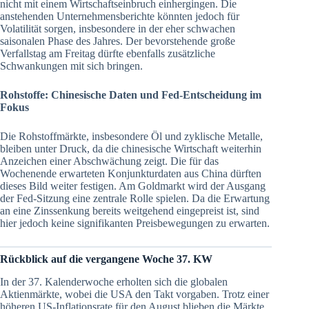
nicht mit einem Wirtschaftseinbruch einhergingen. Die
anstehenden Unternehmensberichte könnten jedoch für
Volatilität sorgen, insbesondere in der eher schwachen
saisonalen Phase des Jahres. Der bevorstehende große
Verfallstag am Freitag dürfte ebenfalls zusätzliche
Schwankungen mit sich bringen.
Rohstoffe: Chinesische Daten und Fed-Entscheidung im
Fokus
Die Rohstoffmärkte, insbesondere Öl und zyklische Metalle,
bleiben unter Druck, da die chinesische Wirtschaft weiterhin
Anzeichen einer Abschwächung zeigt. Die für das
Wochenende erwarteten Konjunkturdaten aus China dürften
dieses Bild weiter festigen. Am Goldmarkt wird der Ausgang
der Fed-Sitzung eine zentrale Rolle spielen. Da die Erwartung
an eine Zinssenkung bereits weitgehend eingepreist ist, sind
hier jedoch keine signifikanten Preisbewegungen zu erwarten.
Rückblick auf die vergangene Woche 37. KW
In der 37. Kalenderwoche erholten sich die globalen
Aktienmärkte, wobei die USA den Takt vorgaben. Trotz einer
höheren US-Inflationsrate für den August blieben die Märkte