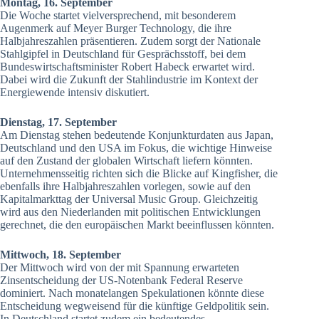
Montag, 16. September
Die Woche startet vielversprechend, mit besonderem
Augenmerk auf Meyer Burger Technology, die ihre
Halbjahreszahlen präsentieren. Zudem sorgt der Nationale
Stahlgipfel in Deutschland für Gesprächsstoff, bei dem
Bundeswirtschaftsminister Robert Habeck erwartet wird.
Dabei wird die Zukunft der Stahlindustrie im Kontext der
Energiewende intensiv diskutiert.
Dienstag, 17. September
Am Dienstag stehen bedeutende Konjunkturdaten aus Japan,
Deutschland und den USA im Fokus, die wichtige Hinweise
auf den Zustand der globalen Wirtschaft liefern könnten.
Unternehmensseitig richten sich die Blicke auf Kingfisher, die
ebenfalls ihre Halbjahreszahlen vorlegen, sowie auf den
Kapitalmarkttag der Universal Music Group. Gleichzeitig
wird aus den Niederlanden mit politischen Entwicklungen
gerechnet, die den europäischen Markt beeinflussen könnten.
Mittwoch, 18. September
Der Mittwoch wird von der mit Spannung erwarteten
Zinsentscheidung der US-Notenbank Federal Reserve
dominiert. Nach monatelangen Spekulationen könnte diese
Entscheidung wegweisend für die künftige Geldpolitik sein.
In Deutschland startet zudem ein bedeutendes