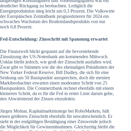
langlebigen Konsumgütern und Vorleistungsgütern war ein
deutlicher Rückgang zu beobachten. Lediglich die
Energieproduktion stieg leicht um 0,3 Prozent. Die Volkswirte
der Europäischen Zentralbank prognostizieren für 2024 ein
schwaches Wachstum des Bruttoinlandsprodukts von nur
noch 0,8 Prozent.
Fed-Entscheidung: Zinsschritt mit Spannung erwartet
Die Finanzwelt blickt gespannt auf die bevorstehende
Zinssitzung der US-Notenbank am kommenden Mittwoch.
Unklar bleibt jedoch, wie groß der Zinsschritt ausfallen wird.
Zwar gibt es Stimmen wie die des ehemaligen Präsidenten der
New Yorker Federal Reserve, Bill Dudley, die sich für eine
Senkung um 50 Basispunkte aussprechen, doch die meisten
Marktbeobachter erwarten einen moderaten Schritt von 25
Basispunkten. Die Commerzbank rechnet ebenfalls mit einem
kleineren Schritt, da es für die Fed in erster Linie darum gehe,
den Abwärtstrend der Zinsen einzuleiten.
Jürgen Molnar, Kapitalmarktstratege bei RoboMarkets, hält
einen größeren Zinsschritt ebenfalls für unwahrscheinlich. Er
sieht in der endgültigen Bestätigung einer Zinswende jedoch
die Möglichkeit für Gewinnmitnahmen. Gleichzeitig bleibt die