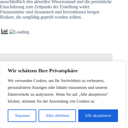
ausschließlich den aktuellen Wissensstand und die persönliche
Einschätzung zum Zeitpunkt der Erstellung wider.
Finanzmärkte sind dynamisch und Investitionen bergen
Risiken, die sorgfältig geprüft werden sollten.
Newsletter für
NEUE Analysen!
Wir schätzen Ihre Privatsphäre
Melden Sie sich jetzt bei unserem
KOSTENLOSEN Newsletter
an. Hiermit erhalten
Wir verwenden Cookies, um Ihr Surferlebnis zu verbessern,
Sie tagesaktuelle Analysen und Auswertungen um
personalisierte Anzeigen oder Inhalte einzusetzen und unseren
Ihren Börsenhandel noch erfolgreicher zu machen!
Datenverkehr zu analysieren. Wenn Sie auf „Alle akzeptieren"
Einfach abonieren und 3x wöchentlich die neusten
Analysen in Ihr E-Mail-Postfach.
klicken, stimmen Sie der Anwendung von Cookies zu.
E-Mail-Adresse
Anpassen
Alles ablehnen
Alle akzeptieren