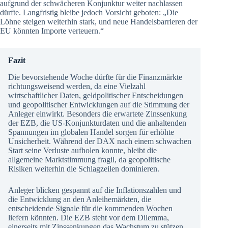
aufgrund der schwächeren Konjunktur weiter nachlassen
dürfte. Langfristig bleibe jedoch Vorsicht geboten: „Die
Löhne steigen weiterhin stark, und neue Handelsbarrieren der
EU könnten Importe verteuern.“
Fazit
Die bevorstehende Woche dürfte für die Finanzmärkte
richtungsweisend werden, da eine Vielzahl
wirtschaftlicher Daten, geldpolitischer Entscheidungen
und geopolitischer Entwicklungen auf die Stimmung der
Anleger einwirkt. Besonders die erwartete Zinssenkung
der EZB, die US-Konjunkturdaten und die anhaltenden
Spannungen im globalen Handel sorgen für erhöhte
Unsicherheit. Während der DAX nach einem schwachen
Start seine Verluste aufholen konnte, bleibt die
allgemeine Marktstimmung fragil, da geopolitische
Risiken weiterhin die Schlagzeilen dominieren.
Anleger blicken gespannt auf die Inflationszahlen und
die Entwicklung an den Anleihemärkten, die
entscheidende Signale für die kommenden Wochen
liefern könnten. Die EZB steht vor dem Dilemma,
einerseits mit Zinssenkungen das Wachstum zu stützen,