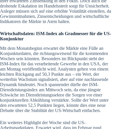
ihrer erwarteten Zinssenkung in den Fokus. Doch auch die
drohende Eskalation im Handelsstreit sorgt für Unsicherheit.
Anleger müssen sich auf eine erhöhte Volatilität einstellen, da
Gewinnmitnahmen, Zinsentscheidungen und wirtschaftliche
Indikatoren die Märkte in Atem halten.
Wirtschaftsdaten: ISM-Index als Gradmesser für die US-
Konjunktur
Mit dem Monatsbeginn erwartet die Märkte eine Fülle an
Konjunkturdaten, die richtungsweisend für die kommenden
Wochen sein könnten. Besonders im Blickpunkt steht der
ISM-Index für das verarbeitende Gewerbe in den USA, der
am Montag veröffentlicht wird. Analysten gehen von einem
leichten Rückgang auf 50,3 Punkte aus – ein Wert, der
weiterhin Wachstum signalisiert, aber auf eine nachlassende
Dynamik hindeutet. Noch spannender dürfte der ISM-
Dienstleistungsindex am Mittwoch sein, da eine jüngste
Schwäche im Dienstleistungssektor die Sorgen vor einer
konjunkturellen Abkühlung verstärkte. Sollte der Wert unter
den erwarteten 52,5 Punkten liegen, könnte dies eine neue
Debatte über die Stabilität der US-Wirtschaft entfachen.
Ein weiteres Highlight der Woche sind die US-
Arbeitsmarktdaten. Erwartet wird, dass im Februar rund